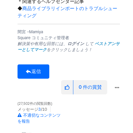
＊関連するヘルプセンター記事
◆
商品ライブラリインポートのトラブルシュー
ティング
間宮 −Mamiya
Square コミュニティ管理者
解決策や有用な回答には、
ログイン
して
ベストアンサ
ーとしてマーク
をクリックしましょう！
返信
0
件の賞賛
27,502件の閲覧回数
メッセージ
3
/10
不適切なコンテンツ
を報告