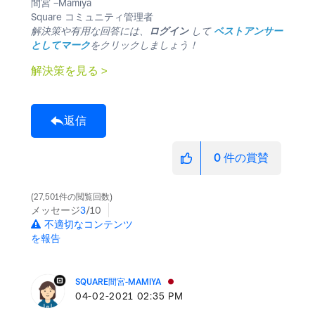
間宮 −Mamiya
Square コミュニティ管理者
解決策や有用な回答には、
ログイン
して
ベストアンサー
としてマーク
をクリックしましょう！
解決策を見る >
返信
0
件の賞賛
27,501件の閲覧回数
メッセージ
3
/10
不適切なコンテンツ
を報告
SQUARE間宮-MAMIYA
‎04-02-2021
02:35 PM