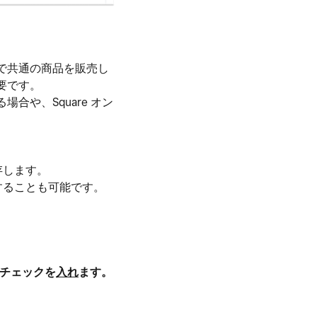
れで共通の商品を販売し
要です。
合や、Square オン
存します。
することも可能です。
チェックを
入れ
ます。