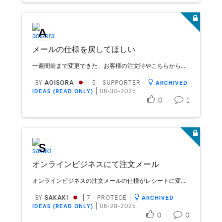
A
メールの仕様を戻してほしい
一週間前まで変更できた、お客様の注文時やこちらから送る発送完了メールの内容が変更できなくなったそうですね（問い合わせたところ、変更できない仕様に変わった、と教えていただきました） なぜ変更できなくしてしまったのでしょうか。 現在はsquareの定型文でメールが送信されるようですが、お客様へお店独自の文章で感謝を伝えたり、ご注文の品を確認後に発送の準備をします、などお店ごとにお客様へ伝えたいメッセージは異なると思います。 便利だったものがなぜわざわざ不便な仕様に変えたのか理由を教えてください。 そして、仕様を元に戻してほしいです。
BY
AOISORA
5 - SUPPORTER
ARCHIVED
‎08-30-2025
IDEAS (READ ONLY)
0
1
S
オンラインビジネスにて注文メール
オンラインビジネスの注文メールの仕様がレシートに変わったようですが、これのせいで業務フローが格段に増加しています。 ・注文メールに追加メモ、電話番号、メアドが表示されない。➡ログインし全ての注文にアクセスしないとメールで連絡を取るので時間がかか※メールから注文ステータスにアクセスできるが、メールアドレスはコピペしなければならない。 ・メールから注文ステータスにアクセスできるが、住所が英語圏の表示で順番が逆。➡送り間違いが発生する可能性がある。 ・メールから注文ステータスにアクセスできるが、電話番号が表示されない。➡メールから発送にスムーズに移行できない。 以上の内容から、以前の様に確認メールに追加メモ、電話番号、メールアドレスの表示を設定できるようにお願いします。 何卒宜しくお願い致します。 奇蟲屋 榊
BY
SAKAKI
7 - PROTEGE
ARCHIVED
‎08-28-2025
IDEAS (READ ONLY)
0
0