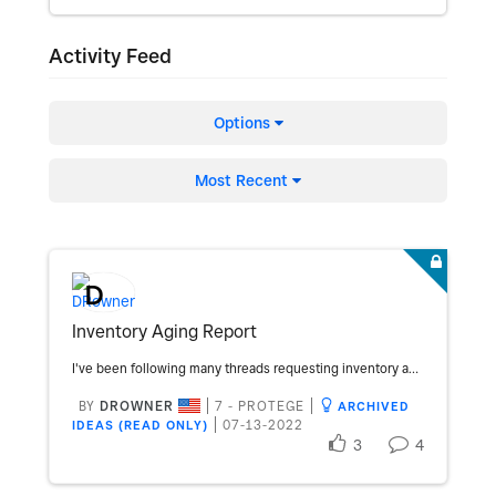
Activity Feed
Options
Most Recent
D
Inventory Aging Report
I've been following many threads requesting inventory aging reports. This is critical and key to retailers. I need this ASAP!!! Please advise the status of these requests!
BY
DROWNER
7 - PROTEGE
ARCHIVED
‎07-13-2022
IDEAS (READ ONLY)
3
4