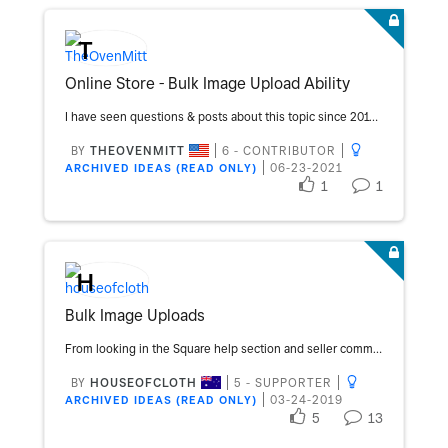
T
Online Store - Bulk Image Upload Ability
I have seen questions & posts about this topic since 2017. I'm surprised it hasn't floated up to a development project yet! For those of us who have thousands of items with at least 1 image per item, we spend countless hours adding in the photos versus working on more important things with our business. It is critical that we provide our customers pics of our products but it take soooo long. A bulk image upload feature is not a nice-to-have but a must-have! Thanks!
BY
THEOVENMITT
6 - CONTRIBUTOR
‎06-23-2021
ARCHIVED IDEAS (READ ONLY)
1
1
H
Bulk Image Uploads
From looking in the Square help section and seller community, there is currently no option to upload images for products, rather one must edit a product via the dashboard to add a photo. With a small number of products this is (potentially) feasible, however with in excess of a 1,000 products, this option would prove very time hungry. The ability to upload an archive file, with a CSV and images would save literally hours and thousands of clicks. Suggestion 1: Add a field to import CSV called "product_image" which contains the product image filename which is found in an uploadable ZIP, or possibly imported from a URL. Suggestion 2: Upload a ZIP containing a CSV with product names/tokens and image filename and image folder. <filename>.zip | |-import.csv | |-images/ | |-image-file-1.jpg |-image-file-2.jpg |-image-file-3.png The CSV would contain two fields (markdown for readability): | product_name | image_file | |:--------------------|:-----------------| | Product Name 1 | image-file-1.jpg | | Product Name 2 | image-file-2.jpg | | Product Name 3 | image-file-3.png |
BY
HOUSEOFCLOTH
5 - SUPPORTER
‎03-24-2019
ARCHIVED IDEAS (READ ONLY)
5
13