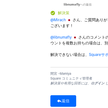
libnumafly
への返信
解決策
@Mirach
さん、
ご質問ありが
ございます！
@libnumafly
さんのコメント
ウントを複数お持ちの場合は、
解決できない場合は、
Square
間宮 −Mamiya
Square コミュニティ管理者
解決策や有用な回答には、
ログイン
返信