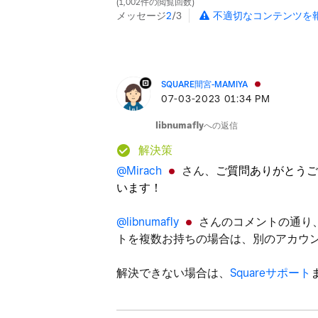
1,002件の閲覧回数
メッセージ
2
/3
不適切なコンテンツを
SQUARE間宮-MAMIYA
‎07-03-2023
01:34 PM
libnumafly
への返信
解決策
@Mirach
さん、
ご質問ありがとうご
います！
@libnumafly
さんのコメントの通り
トを複数お持ちの場合は、別のアカウ
解決できない場合は、
Squareサポート