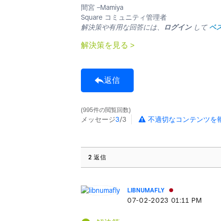
間宮 −Mamiya
Square コミュニティ管理者
解決策や有用な回答には、
ログイン
して
ベ
解決策を見る >
返信
995件の閲覧回数
メッセージ
3
/3
不適切なコンテンツを
2 返信
LIBNUMAFLY
‎07-02-2023
01:11 PM