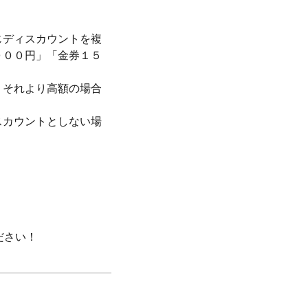
じディスカウントを複
０００円」「金券１５
、それより高額の場合
スカウントとしない場
ださい！