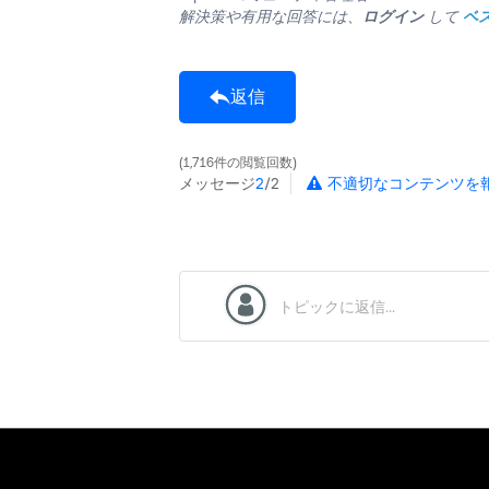
解決策や有用な回答には、
ログイン
して
ベ
返信
1,716件の閲覧回数
メッセージ
2
/2
不適切なコンテンツを