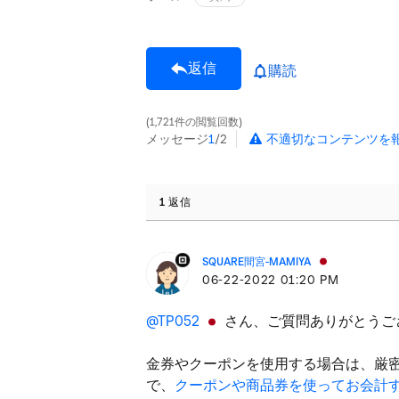
返信
購読
1,721件の閲覧回数
メッセージ
1
/2
不適切なコンテンツを
1 返信
SQUARE間宮-MAMIYA
‎06-22-2022
01:20 PM
@TP052
さん、ご質問ありがとうご
金券やクーポンを使用する場合は、厳
で、
クーポンや商品券を使ってお会計