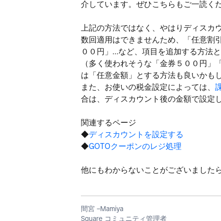
介しています。ぜひこちらもご一読く
上記の方法ではなく、やはりディスカ
数回適用はできませんため、「任意割
００円」…など、項目を追加する方法
（多く使われそうな「金券５００円」
は「任意金額」とする方法も良いかも
また、お使いの税金設定によっては、
合は、ディスカウント後の金額で設定
関連するページ
◆
ディスカウントを設定する
◆
GOTOクーポンのレジ処理
他にもわからないことがございました
間宮 −Mamiya
Square コミュニティ管理者