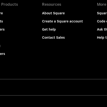
 Products
Resources
More
re
About Square
Squar
ts
Create a Square account
Code 
ers
Get help
Ask t
Contact Sales
Help 
g
ers