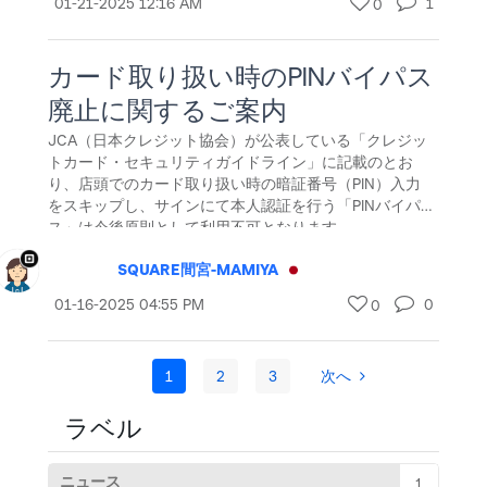
‎01-21-2025
12:16 AM
1
0
カード取り扱い時のPINバイパス
廃止に関するご案内
JCA（日本クレジット協会）が公表している「クレジッ
トカード・セキュリティガイドライン」に記載のとお
り、店頭でのカード取り扱い時の暗証番号（PIN）入力
をスキップし、サインにて本人認証を行う「PINバイパ
ス」は今後原則として利用不可となります。
SQUARE間宮-MAMIYA
‎01-16-2025
04:55 PM
0
0
1
2
3
次へ
ラベル
ニュース
1