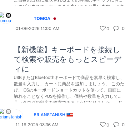
ご自身の口座に反映されるまでの時間のギャップにお悩
みのビジネスオーナーさまも多いことと思います。 これ
までもSquareでは業界最速水準（最短翌営業日）の入金
TOMOA
サイクルを提供していましたが、「即時入金サービス」
によって、売上金をいつでもお好きな時に数タップで銀
‎01-06-2026
11:00 AM
0
0
行口座に入金できるようになりました。キャッシュフロ
ーを思いのままに操れる自由を、ぜひ体感してくださ
い。 &
【新機能】キーボードを接続し
て検索や販売をもっとスピーデ
ィに
USBまたはBluetoothキーボードで商品を素早く検索し、
数量を入力し、カートに商品を追加しましょう。 このた
び、iOSのキーボードショートカットを使って、画面に
触れることなくPOSを操作し、価格や数量を入力して商
品カタログや顧客を検索できるようになりました。 お
使いのiPadまたはiPhoneを6.79バージョン以上にアップ
BRIANSTANISH
デートしてください。 次に、Bluetooth経由でキーボー
ドを接続するか、USBキーボードをiPadまたはiPhoneに
‎11-19-2025
03:36 AM
0
0
直接接続します（Square スタンド経由で接続されたUSB
キーボードには対応していません）。最新バージョンに