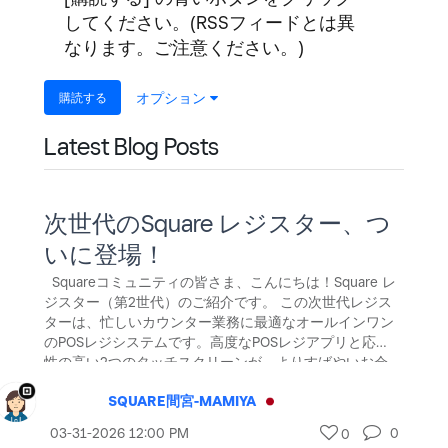
してください。(RSSフィードとは異
なります。ご注意ください。)
購読する
オプション
Latest Blog Posts
次世代のSquare レジスター、つ
いに登場！
Squareコミュニティの皆さま、こんにちは！Square レ
ジスター（第2世代）のご紹介です。 この次世代レジス
ターは、忙しいカウンター業務に最適なオールインワン
のPOSレジシステムです。高度なPOSレジアプリと応答
性の高い2つのタッチスクリーンが、よりすばやいお会
計をサポートします。 Square レジスター（第2世代）
SQUARE間宮-MAMIYA
は、アップグレードによりパフォーマンスがさらに向
上。スピードと耐久性、両方を搭載しています。 速さ
‎03-31-2026
12:00 PM
0
0
と性能を強化したプロセッサが、ピーク時の複雑な操作