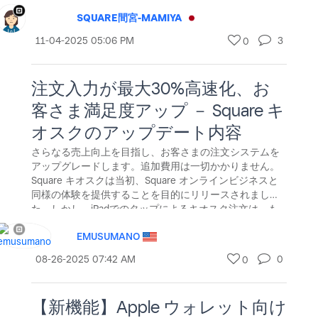
Square 請求書、Square リンク決済、QRコード注文を含
SQUARE間宮-MAMIYA
む Square オンラインビジネス、および Square 予約で
のオンライン決済で、 Apple Payまたは Google Payを使
‎11-04-2025
05:06 PM
3
0
って簡単かつ安全にお支払いができるよ
注文入力が最大30%高速化、お
客さま満足度アップ － Square キ
オスクのアップデート内容
さらなる売上向上を目指し、お客さまの注文システムを
アップグレードします。追加費用は一切かかりません。
Square キオスクは当初、Square オンラインビジネスと
同様の体験を提供することを目的にリリースされまし
た。しかし、iPadでのタップによるキオスク注文は、も
ともとデスクトップでのマウス操作を想定して設計され
EMUSUMANO
たお客さま体験に依存していることが課題でした。そこ
で、Squareでは、Square キオスクを注文コンバージョ
‎08-26-2025
07:42 AM
0
0
ン率の向上と飲食店経営者の皆さまのにとってより便利
な機能の向上に向けて最適化を進めてまいりました。実
現した機能は以下の通りです。 &nb
【新機能】Apple ウォレット向け