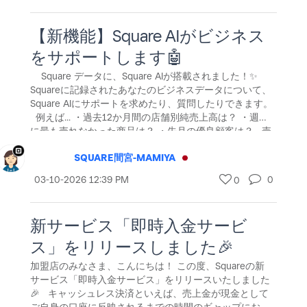
にも対応。 アンテナのアップグレード
【新機能】Square AIがビジネス
をサポートします🤖
Square データに、Square AIが搭載されました！✨
Squareに記録されたあなたのビジネスデータについて、
Square AIにサポートを求めたり、質問したりできます。
例えば... ・過去12か月間の店舗別純売上高は？ ・週末
に最も売れなかった商品は？ ・先月の優良顧客は？ 売
上や取引、顧客情報に関することはもちろん、Squareの
SQUARE間宮-MAMIYA
使い方や機能など一般的な質問まで、AIがすぐにお答え
します。必要なデータをすばやく見つけ、時間をかけず
‎03-10-2026
12:39 PM
0
0
に分析。ビジネスの成長に Square AI をぜひお役立てく
ださい！
新サービス「即時入金サービ
ス」をリリースしました🎉
加盟店のみなさま、こんにちは！ この度、Squareの新
サービス「即時入金サービス」をリリースいたしました
🎉 キャッシュレス決済といえば、売上金が現金として