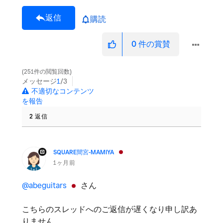
返信
購読
0
件の賞賛
251件の閲覧回数
メッセージ
1
/3
不適切なコンテンツ
を報告
2 返信
SQUARE間宮-MAMIYA
1ヶ月前
@abeguitars
さん
こちらのスレッドへのご返信が遅くなり申し訳あ
りません。