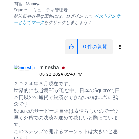
間宮 −Mamiya
Square コミュニティ管理者
解決策や有用な回答には、
ログイン
して
ベストアンサ
ーとしてマーク
をクリックしましょう！
0
件の賞賛
minesha
‎03-22-2024
01:49 PM
２０２４年３月現在です。
世界的にも越境ECが進む中、日本のSquareで日
本円以外の通貨で決済ができないのは非常に残
念です。
Squareのサービース自体は素晴らしいのでぜひ
早く外貨での決済を進めて欲しいと願っていま
す。
このステップで開けるマーケットは大きいと思
います。